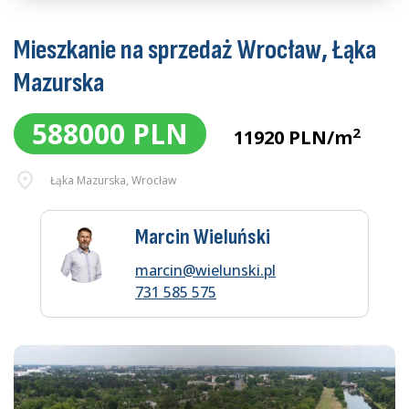
Mieszkanie na sprzedaż Wrocław, Łąka
Mazurska
588000 PLN
2
11920 PLN/m
Łąka Mazurska, Wrocław
Marcin Wieluński
marcin@wielunski.pl
731 585 575